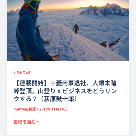
三
菱
商
事
退
社、
人
類
未
踏
よみもの更新
峰
【連載開始】三菱商事退社、人類未踏
登
峰登頂。山登り x ビジネスをどうリン
頂。
山
クする？（萩原鼓十郎）
登
meme広報部
/
2018年11月14日
り
x
投稿を読む »
ビ
ジ