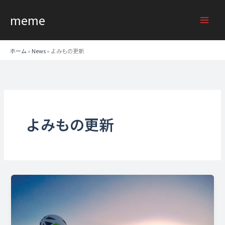
内
meme
容
を
ス
ホーム
»
News
»
よみもの更新
キ
ッ
プ
よみもの更新
【連
載
開
始】