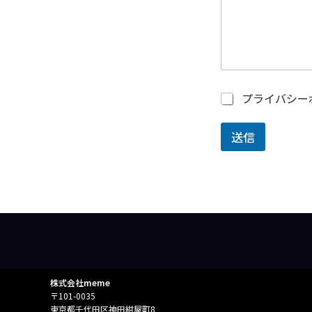
わ
せ
内
容
電
話
番
プ
プライバシー
号
ラ
お
イ
問
バ
送信
合
シ
せ
ー
の
ポ
種
リ
類
シ
ー
に
同
意
す
る
株式会社meme
*
〒101-0035
東京都千代田区神田紺屋町8