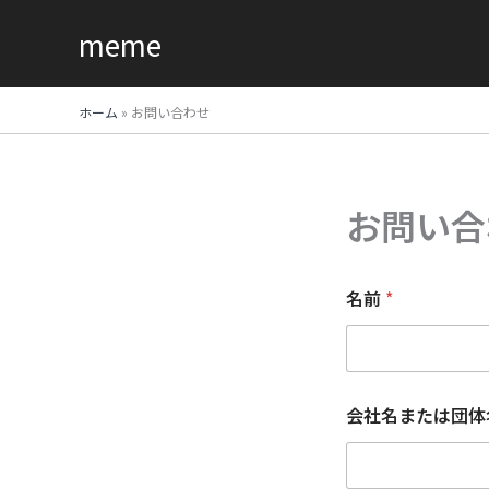
内
meme
容
を
ス
ホーム
»
お問い合わせ
キ
ッ
プ
お問い合
名前
*
会社名または団体