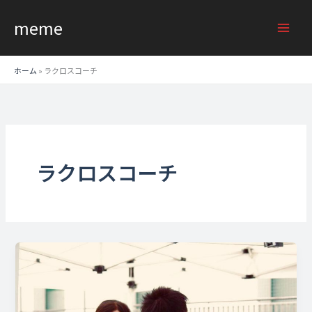
内
meme
容
を
ス
ホーム
»
ラクロスコーチ
キ
ッ
プ
ラクロスコーチ
東
大
女
子