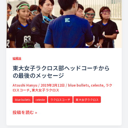
ラ
ク
ロ
ス
部
ヘ
ッ
ド
コ
組織論
ー
東大女子ラクロス部ヘッドコーチから
チ
の最後のメッセージ
か
ら
Atsushi Hanyu
/
2019年2月12日
/
blue bullets
,
celeste
,
ラク
ロスコーチ
,
東大女子ラクロス
の
最
blue bullets
celeste
ラクロスコーチ
東大女子ラクロス
後
の
投稿を読む »
メ
ッ