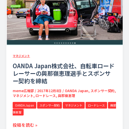
会
社、
自
転
車
ロ
ー
ド
マネジメント
レ
ー
OANDA Japan株式会社、自転車ロード
サ
レーサーの與那嶺恵理選手とスポンサ
ー
ー契約を締結
の
meme広報部
/
2017年12月8日
/
OANDA Japan
,
スポンサー契約
,
與
マネジメント
,
ロードレース
,
與那嶺恵理
那
嶺
OANDA Japan
スポンサー契約
マネジメント
ロードレース
與那
恵
嶺恵理
理
投稿を読む »
選