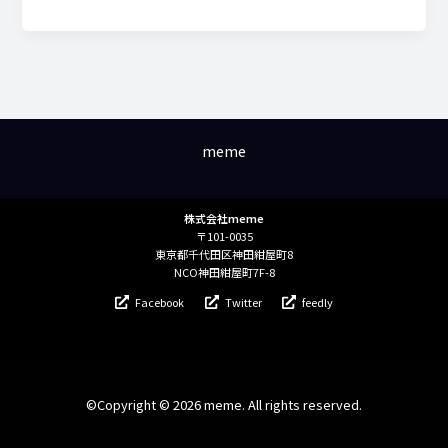
手
と
ス
ポ
ン
サ
meme
ー
契
約
株式会社meme
を
〒101-0035
締
東京都千代田区神田紺屋町8
NCO神田紺屋町7F-8
結
Facebook
Twitter
feedly
©Copyright © 2026 meme. All rights reserved.