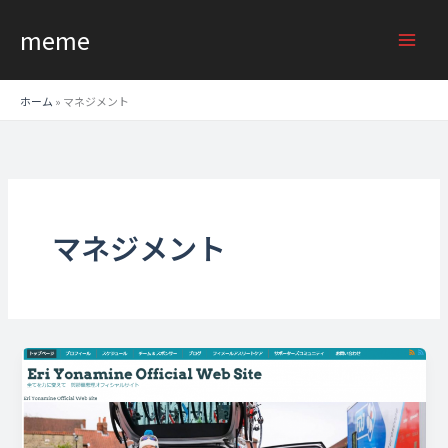
内
meme
容
を
ス
ホーム
»
マネジメント
キ
ッ
プ
マネジメント
OANDA
Japan
株
式